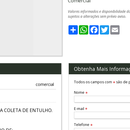
Comercial
Valores informados e disponibilidade d
sujeitos a alterações sem prévio aviso.
Share
WhatsApp
Facebook
Twitter
Emai
Obtenha Mais Informa
Todos os campos com
são de p
*
comercial
Nome
*
E-mail
*
A COLETA DE ENTULHO.
Telefone
*