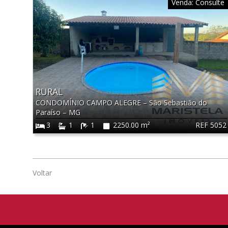
Venda:
Consulte
RURAL
CONDOMÍNIO CAMPO ALEGRE
–
São Sebastião do
Paraíso
–
MG
REF 5052
3
1
1
2250.00 m²
Voltar