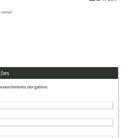
o imóvel
l
ções
reenchimento obrigatório.