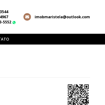
-3544
-4967
imobmaristela@outlook.com
63-5552
WhatsApp
TATO