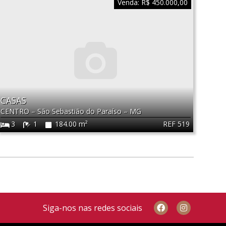
Venda:
R$ 450.000,00
CASAS
CENTRO
–
São Sebastião do Paraíso
–
MG
REF 519
3
1
184.00 m²
Siga-nos nas redes sociais