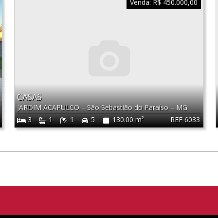
Venda:
R$ 450.000,00
CASAS
JARDIM ACAPULCO
–
São Sebastião do Paraíso
–
MG
REF 6033
3
1
1
5
130.00 m²