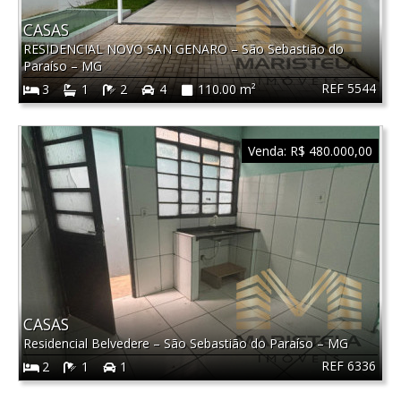
CASAS
RESIDENCIAL NOVO SAN GENARO
–
São Sebastião do
Paraíso
–
MG
REF 5544
3
1
2
4
110.00 m²
Venda:
R$ 480.000,00
CASAS
Residencial Belvedere
–
São Sebastião do Paraíso
–
MG
REF 6336
2
1
1