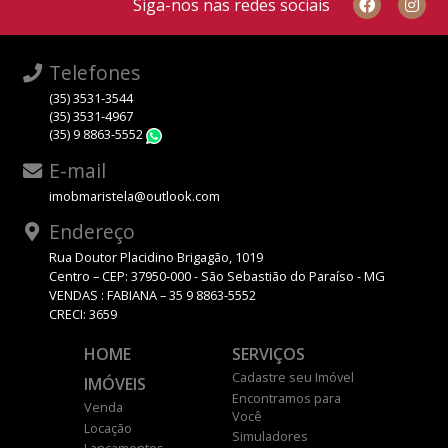
Siga-nos nas redes sociais
Telefones
(35) 3531-3544
(35) 3531-4967
(35) 9 8863-5552
WhatsApp
E-mail
imobmaristela@outlook.com
Endereço
Rua Doutor Placidino Brigagão, 1019
Centro – CEP: 37950-000 - São Sebastião do Paraíso - MG
VENDAS : FABIANA – 35 9 8863-5552
CRECI: 3659
HOME
SERVIÇOS
Cadastre seu Imóvel
IMÓVEIS
Encontramos para
Venda
Você
Locação
Simuladores