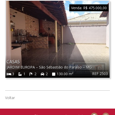
Venda:
R$ 475.000,00
CASAS
JARDIM EUROPA
–
São Sebastião do Paraíso
–
MG
REF 2503
3
1
2
2
130.00 m²
Voltar