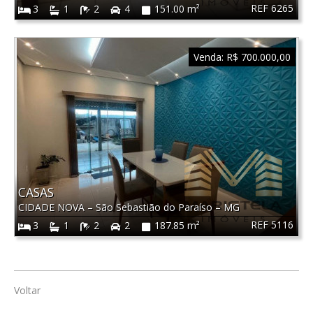
REF 6265
3
1
2
4
151.00 m²
Venda:
R$ 700.000,00
CASAS
CIDADE NOVA
–
São Sebastião do Paraíso
–
MG
REF 5116
3
1
2
2
187.85 m²
Voltar