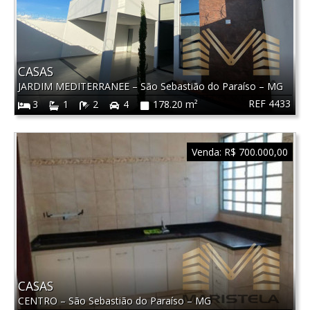
CASAS
JARDIM MEDITERRANEE
–
São Sebastião do Paraíso
–
MG
REF 4433
3
1
2
4
178.20 m²
Venda:
R$ 700.000,00
CASAS
CENTRO
–
São Sebastião do Paraíso
–
MG