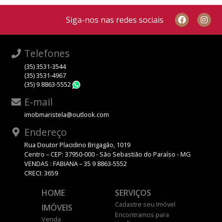
Siga-nos nas redes sociais
Telefones
(35) 3531-3544
(35) 3531-4967
(35) 9 8863-5552
WhatsApp
E-mail
imobmaristela@outlook.com
Endereço
Rua Doutor Placidino Brigagão, 1019
Centro – CEP: 37950-000 - São Sebastião do Paraíso - MG
VENDAS : FABIANA – 35 9 8863-5552
CRECI: 3659
HOME
SERVIÇOS
Cadastre seu Imóvel
IMÓVEIS
Encontramos para
Venda