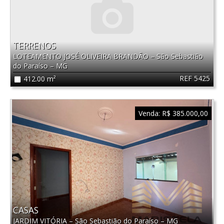
TERRENOS
LOTEAMENTO JOSÉ OLIVEIRA BRANDÃO
–
São Sebastião
do Paraíso
–
MG
REF 5425
412.00 m²
Venda:
R$ 385.000,00
CASAS
JARDIM VITÓRIA
–
São Sebastião do Paraíso
–
MG