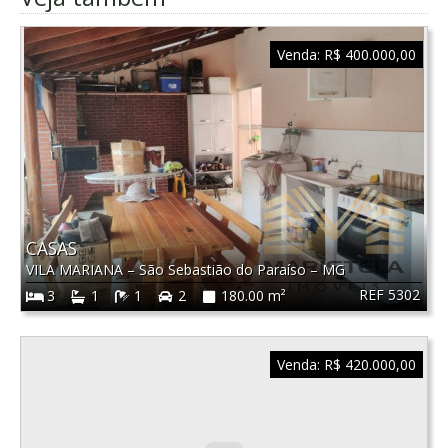
Venda:
R$ 400.000,00
CASAS
VILA MARIANA
–
São Sebastião do Paraíso
–
MG
REF 5302
3
1
1
2
180.00 m²
Venda:
R$ 420.000,00