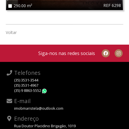
REF 6298
290.00 m²
Voltar
Siga-nos nas redes sociais
Telefones
(35) 3531-3544
(35) 3531-4967
(35) 9 8863-5552
WhatsApp
E-mail
imobmaristela@outlook.com
Endereço
Rua Doutor Placidino Brigagão, 1019