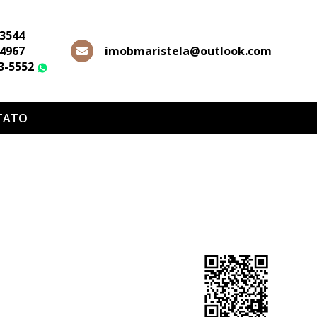
-3544
-4967
imobmaristela@outlook.com
63-5552
WhatsApp
TATO