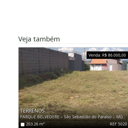
Veja também
Venda:
R$ 86.000,00
TERRENOS
PARQUE BELVEDERE
–
São Sebastião do Paraíso
–
MG
REF 5020
203.26 m²