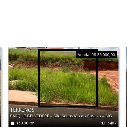
Venda:
R$ 85.000,00
TERRENOS
PARQUE BELVEDERE
–
São Sebastião do Paraíso
–
MG
REF 5467
160.00 m²