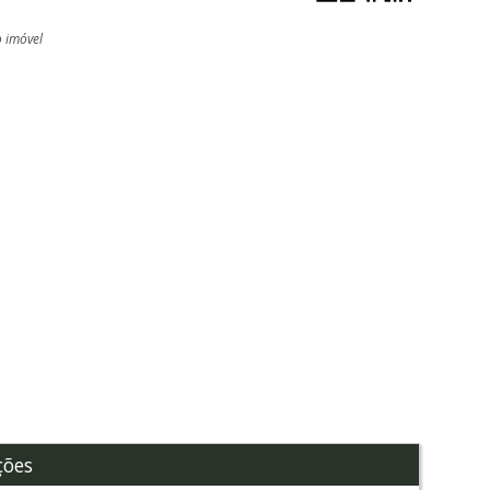
o imóvel
l
ções