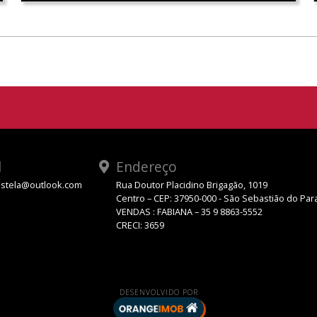
l
Endereço
stela@outlook.com
Rua Doutor Placidino Brigagão, 1019
Centro – CEP: 37950-000 - São Sebastião do Par
VENDAS : FABIANA – 35 9 8863-5552
CRECI: 3659
DESENVOLVIDO POR