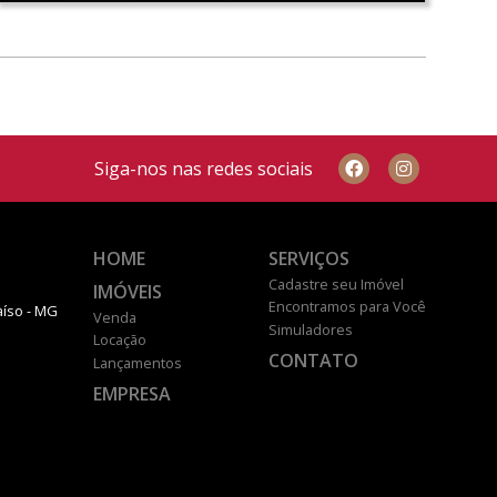
Siga-nos nas redes sociais
HOME
SERVIÇOS
Cadastre seu Imóvel
IMÓVEIS
Encontramos para Você
aíso - MG
Venda
Simuladores
Locação
CONTATO
Lançamentos
EMPRESA