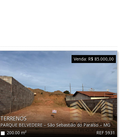
Venda:
R$ 85.000,00
TERRENOS
PARQUE BELVEDERE
–
São Sebastião do Paraíso
–
MG
REF 5931
200.00 m²