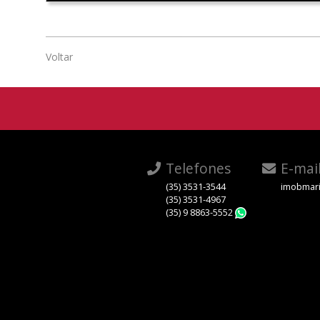
Voltar
Telefones
E-mai
(35) 3531-3544
imobmari
(35) 3531-4967
(35) 9 8863-5552
WhatsApp