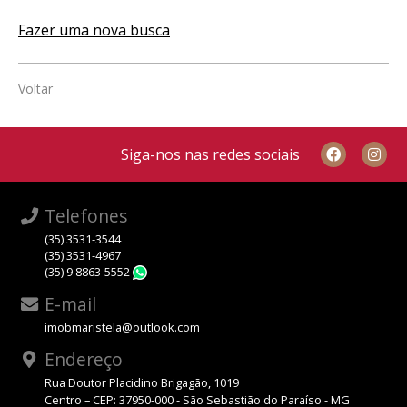
Fazer uma nova busca
Voltar
Siga-nos nas redes sociais
Telefones
(35) 3531-3544
(35) 3531-4967
(35) 9 8863-5552
WhatsApp
E-mail
imobmaristela@outlook.com
Endereço
Rua Doutor Placidino Brigagão, 1019
Centro – CEP: 37950-000 - São Sebastião do Paraíso - MG