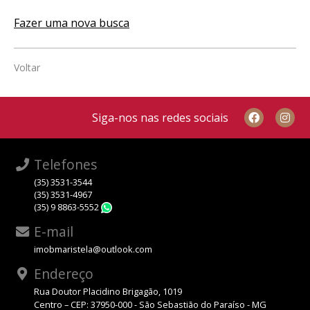
Fazer uma nova busca
Voltar
Siga-nos nas redes sociais
Telefones
(35) 3531-3544
(35) 3531-4967
(35) 9 8863-5552
WhatsApp
E-mail
imobmaristela@outlook.com
Endereço
Rua Doutor Placidino Brigagão, 1019
Centro – CEP: 37950-000 - São Sebastião do Paraíso - MG