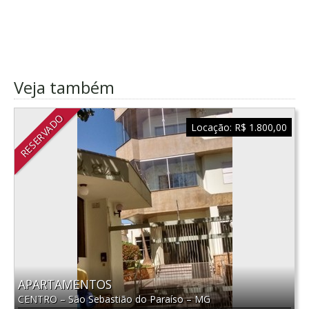
Veja também
RESERVADO
Locação:
R$ 1.800,00
APARTAMENTOS
CENTRO
–
São Sebastião do Paraíso
–
MG