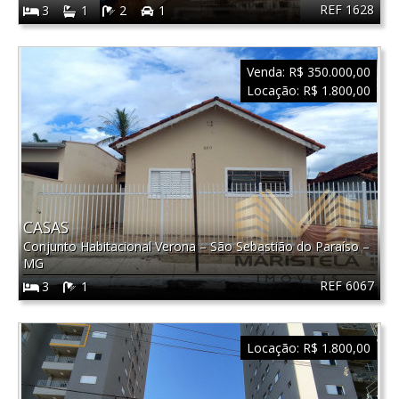
REF 1628
3
1
2
1
Venda:
R$ 350.000,00
Locação:
R$ 1.800,00
CASAS
Conjunto Habitacional Verona
–
São Sebastião do Paraíso
–
MG
REF 6067
3
1
Locação:
R$ 1.800,00