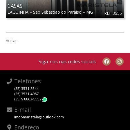
CASAS
LAGOINHA
–
São Sebastião do Paraíso
–
MG
REF 3555
Voltar
Siga-nos nas redes sociais
Telefones
(35) 3531-3544
(35) 3531-4967
(35) 9 8863-5552
WhatsApp
E-mail
imobmaristela@outlook.com
Endereço