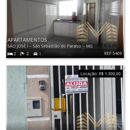
APARTAMENTOS
SÃO JOSÉ I
–
São Sebastião do Paraíso
–
MG
REF 5409
2
2
1
Locação:
R$ 1.300,00