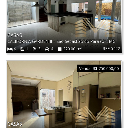
CASAS
CALIFÓRNIA GARDEN II
–
São Sebastião do Paraíso
–
MG
REF 5422
4
1
3
4
220.00 m²
Venda:
R$ 750.000,00
CASAS