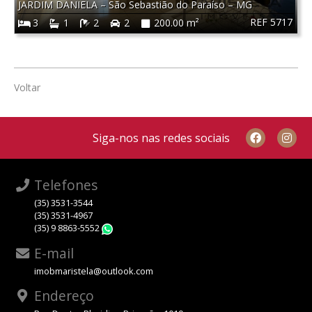
JARDIM DANIELA
–
São Sebastião do Paraíso
–
MG
REF 5717
3
1
2
2
200.00 m²
Voltar
Siga-nos nas redes sociais
Telefones
(35) 3531-3544
(35) 3531-4967
(35) 9 8863-5552
WhatsApp
E-mail
imobmaristela@outlook.com
Endereço