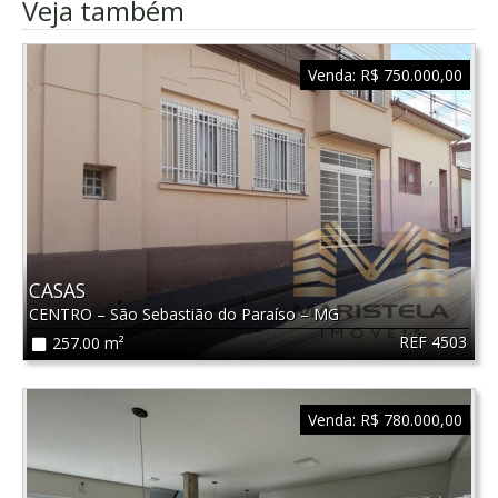
Veja também
Venda:
R$ 750.000,00
CASAS
CENTRO
–
São Sebastião do Paraíso
–
MG
REF 4503
257.00 m²
Venda:
R$ 780.000,00