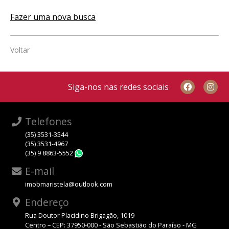
Fazer uma nova busca
Voltar
Siga-nos nas redes sociais
Telefones
(35) 3531-3544
(35) 3531-4967
(35) 9 8863-5552
WhatsApp
E-mail
imobmaristela@outlook.com
Endereço
Rua Doutor Placidino Brigagão, 1019
Centro – CEP: 37950-000 - São Sebastião do Paraíso - MG