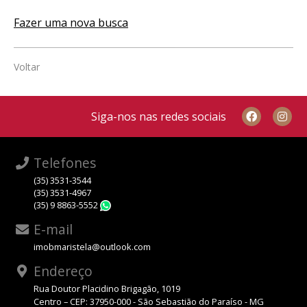
Fazer uma nova busca
Voltar
Siga-nos nas redes sociais
Telefones
(35) 3531-3544
(35) 3531-4967
(35) 9 8863-5552
WhatsApp
E-mail
imobmaristela@outlook.com
Endereço
Rua Doutor Placidino Brigagão, 1019
Centro – CEP: 37950-000 - São Sebastião do Paraíso - MG