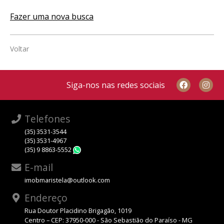
Fazer uma nova busca
Voltar
Siga-nos nas redes sociais
Telefones
(35) 3531-3544
(35) 3531-4967
(35) 9 8863-5552
WhatsApp
E-mail
imobmaristela@outlook.com
Endereço
Rua Doutor Placidino Brigagão, 1019
Centro – CEP: 37950-000 - São Sebastião do Paraíso - MG