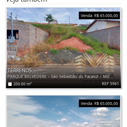
Venda:
R$ 65.000,00
TERRENOS
PARQUE BELVEDERE
–
São Sebastião do Paraíso
–
MG
REF 5961
200.00 m²
Venda:
R$ 65.000,00