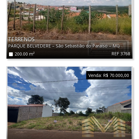
TERRENOS
PARQUE BELVEDERE
–
São Sebastião do Paraíso
–
MG
REF 3768
200.00 m²
Venda:
R$ 70.000,00