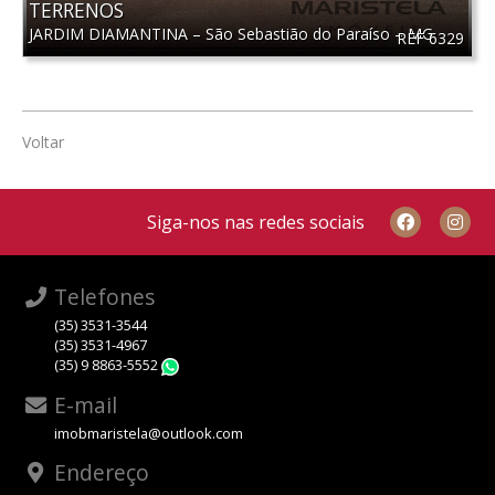
TERRENOS
JARDIM DIAMANTINA
–
São Sebastião do Paraíso
–
MG
REF 6329
Voltar
Siga-nos nas redes sociais
Telefones
(35) 3531-3544
(35) 3531-4967
(35) 9 8863-5552
WhatsApp
E-mail
imobmaristela@outlook.com
Endereço