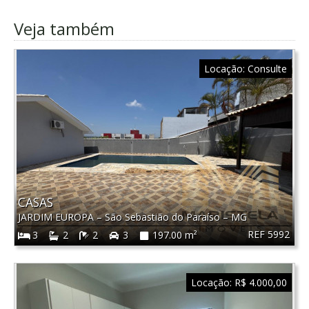
Veja também
Locação:
Consulte
CASAS
JARDIM EUROPA
–
São Sebastião do Paraíso
–
MG
REF 5992
3
2
2
3
197.00 m²
Locação:
R$ 4.000,00