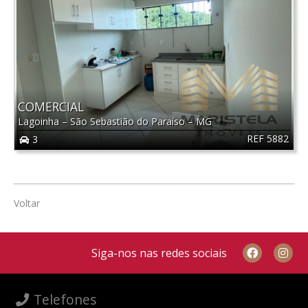
COMERCIAL
Lagoinha
–
São Sebastião do Paraíso
–
MG
REF 5882
3
Voltar
Siga-nos nas redes sociais
Telefones