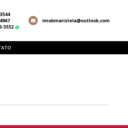
-3544
-4967
imobmaristela@outlook.com
63-5552
WhatsApp
TATO