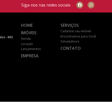
Siga-nos nas redes sociais
HOME
SERVIÇOS
Cadastre seu Imóvel
IMÓVEIS
Encontramos para Você
aíso - MG
Venda
Simuladores
Locação
CONTATO
Lançamentos
EMPRESA