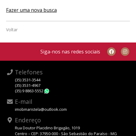
Fazer uma nova busca
Voltar
Siga-nos nas redes sociais
Telefones
(35) 3531-3544
(35) 3531-4967
(35) 9 8863-5552
WhatsApp
E-mail
imobmaristela@outlook.com
Endereço
Rua Doutor Placidino Brigagão, 1019
Centro – CEP: 37950-000 - São Sebastião do Paraíso - MG