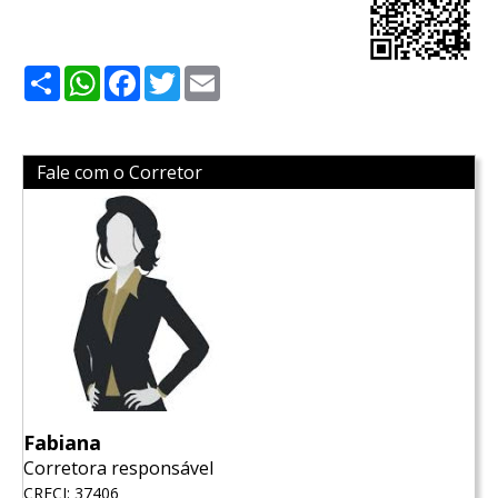
Share
WhatsApp
Facebook
Twitter
Email
Fale com o Corretor
Fabiana
Corretora responsável
CRECI: 37406