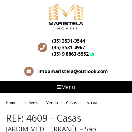
(35) 3531-3544
(35) 3531-4967
(35) 9 8863-5552
WhatsApp
imobmaristela@outlook.com
Menu
Home
Imóveis
Venda
Casas
Térrea
REF: 4609 – Casas
JARDIM MEDITERRANÊE – São