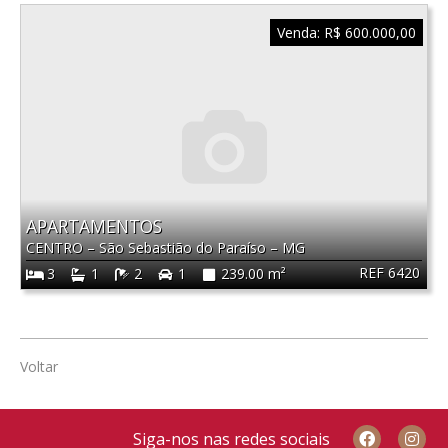
Venda:
R$ 600.000,00
APARTAMENTOS
CENTRO
–
São Sebastião do Paraíso
–
MG
REF 6420
3
1
2
1
239.00 m²
Voltar
Siga-nos nas redes sociais