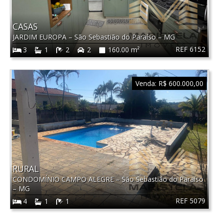
CASAS
JARDIM EUROPA
–
São Sebastião do Paraíso
–
MG
REF 6152
3
1
2
2
160.00 m²
Venda:
R$ 600.000,00
RURAL
CONDOMÍNIO CAMPO ALEGRE
–
São Sebastião do Paraíso
–
MG
REF 5079
4
1
1