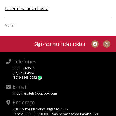
Fazer uma nova busca
Voltar
Siga-nos nas redes sociais
Telefones
(35) 3531-3544
(35) 3531-4967
(35) 9 8863-5552
WhatsApp
E-mail
imobmaristela@outlook.com
Endereço
Rua Doutor Placidino Brigagão, 1019
Centro – CEP: 37950-000 - São Sebastião do Paraíso - MG