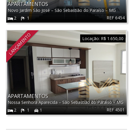
APARTAMENTOS
Novo Jardim São José
–
São Sebastião do Paraíso
–
MG
REF 6454
2
1
LANÇAMENTO
Locação:
R$ 1.650,00
APARTAMENTOS
Nossa Senhora Aparecida
–
São Sebastião do Paraíso
–
MG
REF 4501
2
1
1