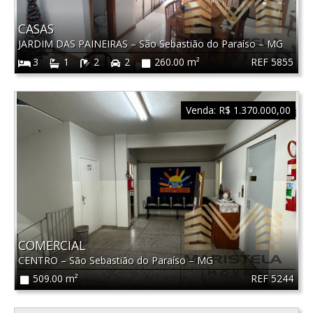
CASAS
JARDIM DAS PAINEIRAS
–
São Sebastião do Paraíso
–
MG
REF 5855
3
1
2
2
260.00 m²
Venda:
R$ 1.370.000,00
COMERCIAL
CENTRO
–
São Sebastião do Paraíso
–
MG
REF 5244
509.00 m²