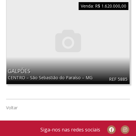
Venda:
R$ 1.620.000,00
GALPÕES
CENTRO
–
São Sebastião do Paraíso
–
MG
REF 5885
Voltar
Siga-nos nas redes sociais