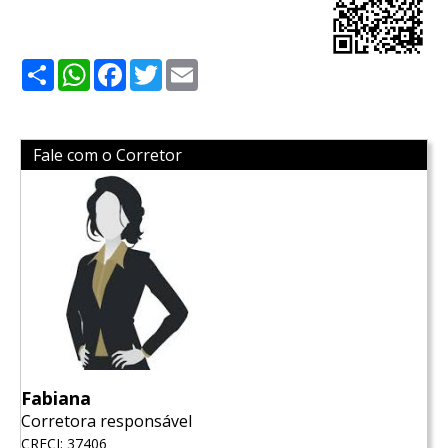
Share
WhatsApp
Facebook
Twitter
Email
Fale com o Corretor
Fabiana
Corretora responsável
CRECI: 37406