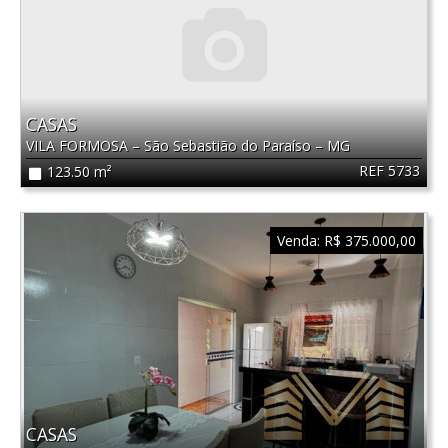
CASAS
VILA FORMOSA
–
São Sebastião do Paraíso
–
MG
REF 5733
123.50 m²
Venda:
R$ 375.000,00
CASAS