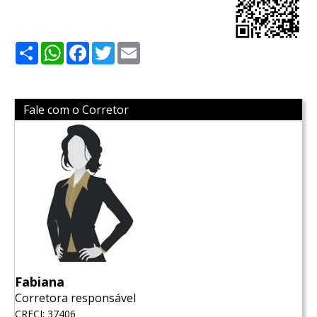
Share
WhatsApp
Facebook
Twitter
Email
Fale com o Corretor
Fabiana
Corretora responsável
CRECI: 37406