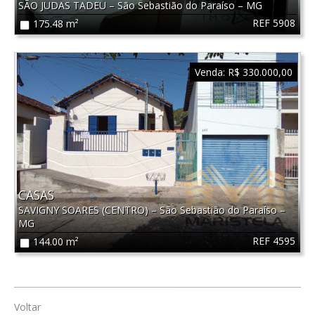
SÃO JUDAS TADEU
–
São Sebastião do Paraíso
–
MG
REF 5908
175.48 m²
Venda:
R$ 330.000,00
CASAS
SAVIGNY SOARES (CENTRO)
–
São Sebastião do Paraíso
–
MG
REF 4595
144.00 m²
Voltar