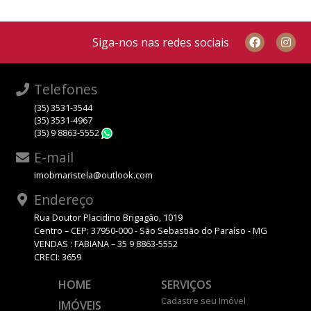
Siga-nos nas redes sociais
Telefones
(35) 3531-3544
(35) 3531-4967
(35) 9 8863-5552
WhatsApp
E-mail
imobmaristela@outlook.com
Endereço
Rua Doutor Placidino Brigagão, 1019
Centro – CEP: 37950-000 - São Sebastião do Paraíso - MG
VENDAS : FABIANA – 35 9 8863-5552
CRECI: 3659
HOME
SERVIÇOS
Cadastre seu Imóvel
IMÓVEIS