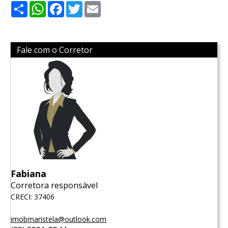
Share
WhatsApp
Facebook
Twitter
Email
Fale com o Corretor
Fabiana
Corretora responsável
CRECI: 37406
imobmaristela@outlook.com