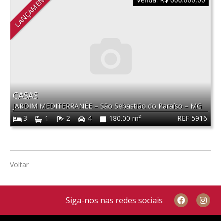
LANÇAMENTO
CASAS
JARDIM MEDITERRANÊE
–
São Sebastião do Paraíso
–
MG
REF 5916
3
1
2
4
180.00 m²
Voltar
Siga-nos nas redes sociais