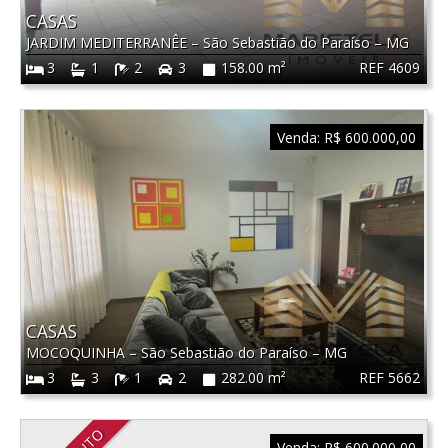
CASAS
JARDIM MEDITERRANÊE
–
São Sebastião do Paraíso
–
MG
REF 4609
3
1
2
3
158.00 m²
Venda:
R$ 600.000,00
CASAS
MOCOQUINHA
–
São Sebastião do Paraíso
–
MG
REF 5662
3
3
1
2
282.00 m²
Venda:
R$ 600.000,00