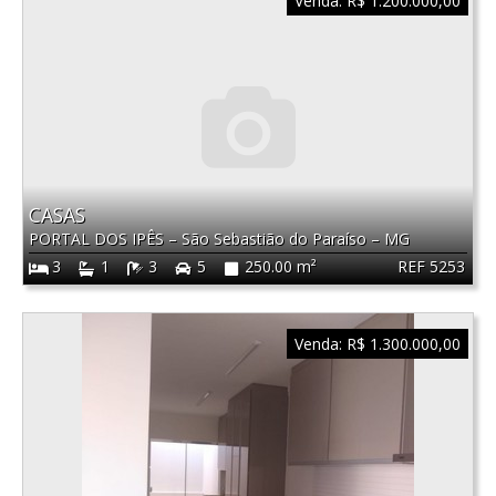
Venda:
R$ 1.200.000,00
CASAS
PORTAL DOS IPÊS
–
São Sebastião do Paraíso
–
MG
REF 5253
3
1
3
5
250.00 m²
Venda:
R$ 1.300.000,00