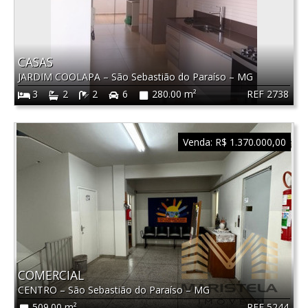
CASAS
JARDIM COOLAPA
–
São Sebastião do Paraíso
–
MG
REF 2738
3
2
2
6
280.00 m²
Venda:
R$ 1.370.000,00
COMERCIAL
CENTRO
–
São Sebastião do Paraíso
–
MG
REF 5244
509.00 m²