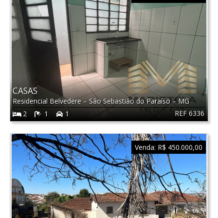
CASAS
Residencial Belvedere
–
São Sebastião do Paraíso
–
MG
REF 6336
2
1
1
Venda:
R$ 450.000,00