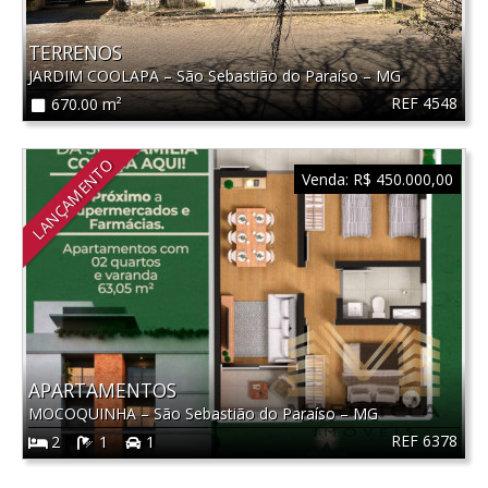
TERRENOS
JARDIM COOLAPA
–
São Sebastião do Paraíso
–
MG
REF 4548
670.00 m²
LANÇAMENTO
Venda:
R$ 450.000,00
APARTAMENTOS
MOCOQUINHA
–
São Sebastião do Paraíso
–
MG
REF 6378
2
1
1