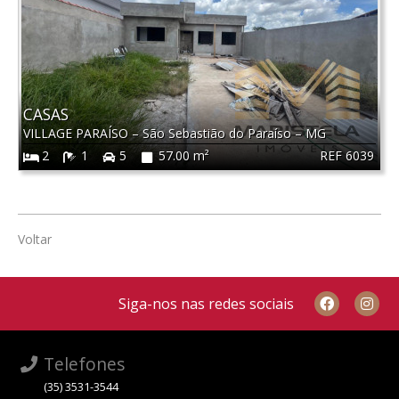
CASAS
VILLAGE PARAÍSO
–
São Sebastião do Paraíso
–
MG
REF 6039
2
1
5
57.00 m²
Voltar
Siga-nos nas redes sociais
Telefones
(35) 3531-3544