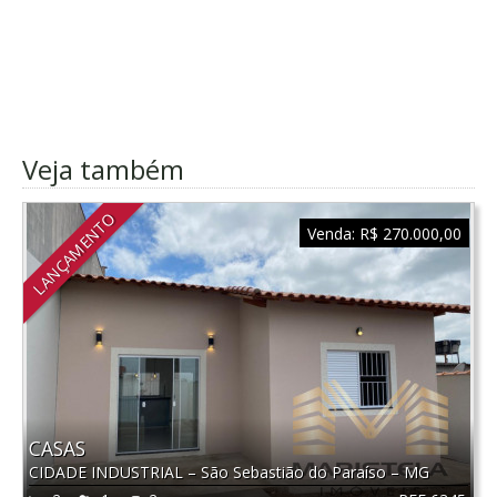
Veja também
LANÇAMENTO
Venda:
R$ 270.000,00
CASAS
CIDADE INDUSTRIAL
–
São Sebastião do Paraíso
–
MG