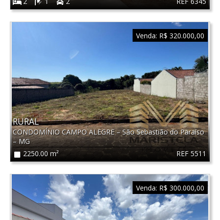
REF 6345
2
1
2
Venda:
R$ 320.000,00
RURAL
CONDOMÍNIO CAMPO ALEGRE
–
São Sebastião do Paraíso
–
MG
REF 5511
2250.00 m²
Venda:
R$ 300.000,00