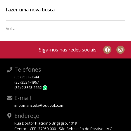
Fazer uma nova busca
Voltar
Siga-nos nas redes sociais
Telefones
(35) 3531-3544
(35) 3531-4967
(35) 9 8863-5552
WhatsApp
E-mail
imobmaristela@outlook.com
Endereço
Rua Doutor Placidino Brigagão, 1019
Centro – CEP: 37950-000 - São Sebastião do Paraíso - MG