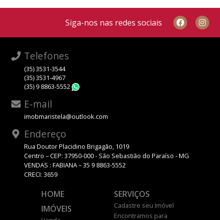
Siga-nos nas redes sociais
Telefones
(35) 3531-3544
(35) 3531-4967
(35) 9 8863-5552
WhatsApp
E-mail
imobmaristela@outlook.com
Endereço
Rua Doutor Placidino Brigagão, 1019
Centro – CEP: 37950-000 - São Sebastião do Paraíso - MG
VENDAS : FABIANA – 35 9 8863-5552
CRECI: 3659
HOME
SERVIÇOS
Cadastre seu Imóvel
IMÓVEIS
Encontramos para