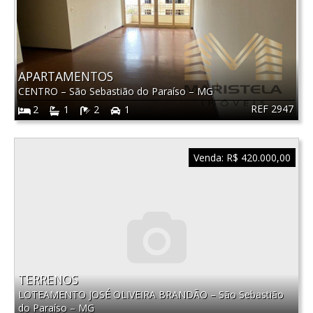
APARTAMENTOS
CENTRO
–
São Sebastião do Paraíso
–
MG
REF 2947
2
1
2
1
Venda:
R$ 420.000,00
TERRENOS
LOTEAMENTO JOSÉ OLIVEIRA BRANDÃO
–
São Sebastião
do Paraíso
–
MG