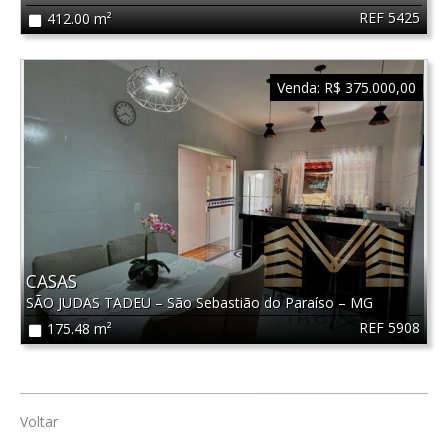
REF 5425
412.00 m²
Venda:
R$ 375.000,00
CASAS
SÃO JUDAS TADEU
–
São Sebastião do Paraíso
–
MG
REF 5908
175.48 m²
Voltar