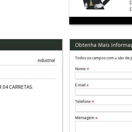
Obtenha Mais Informa
Todos os campos com
são de p
*
industrial
Nome
*
E-mail
*
 04 CARRETAS.
Telefone
*
Mensagem
*