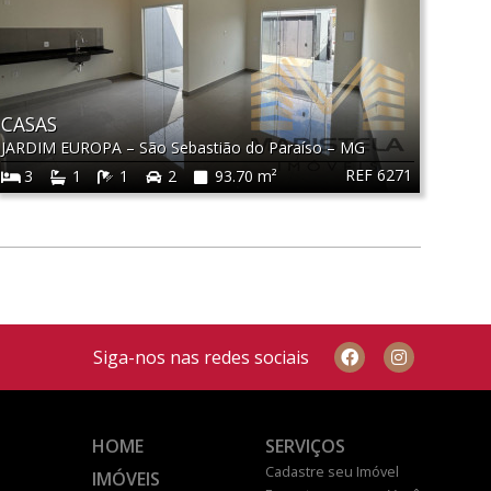
CASAS
JARDIM EUROPA
–
São Sebastião do Paraíso
–
MG
REF 6271
3
1
1
2
93.70 m²
Siga-nos nas redes sociais
HOME
SERVIÇOS
Cadastre seu Imóvel
IMÓVEIS