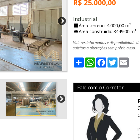
R$ 25.000,00
Industrial
Área terreno: 4.000,00 m²
Área construída: 3449.00 m²
Valores informados e disponibilidade d
sujeitos a alterações sem prévio aviso.
Share
WhatsApp
Facebook
Twitter
Emai
Fale com o Corretor
C
i