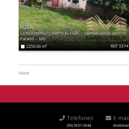
RURAL
CONDOMÍNIO CAMPO ALEGRE
–
São Sebastião do
Paraíso
–
MG
REF 5374
2250.00 m²
Voltar
Telefones
E-mai
(35) 3531-3544
imobmari