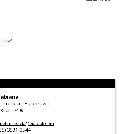
o imóvel
l
Fabiana
Corretora responsável
RECI: 37406
mobmaristela@outlook.com
(35) 3531-3544