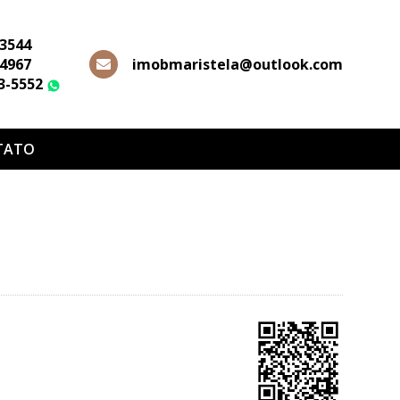
-3544
-4967
imobmaristela@outlook.com
63-5552
WhatsApp
TATO