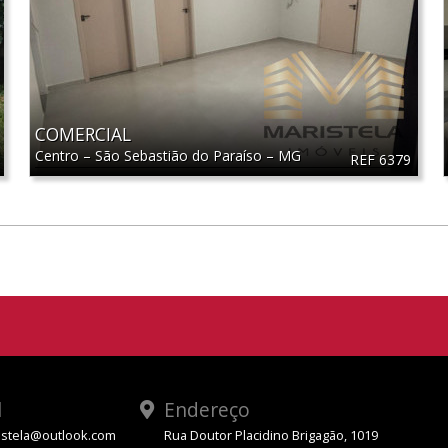
COMERCIAL
Centro
–
São Sebastião do Paraíso
–
MG
REF 6379
l
Endereço
stela@outlook.com
Rua Doutor Placidino Brigagão, 1019