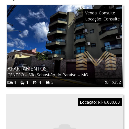
Venda:
Consulte
Locação:
Consulte
APARTAMENTOS
CENTRO
–
São Sebastião do Paraíso
–
MG
REF 6292
4
1
4
3
Locação:
R$ 6.000,00