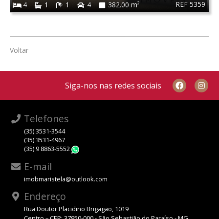
REF 5359
4
1
1
4
382.00 m²
Voltar
Siga-nos nas redes sociais
Telefones
(35) 3531-3544
(35) 3531-4967
(35) 9 8863-5552
WhatsApp
E-mail
imobmaristela@outlook.com
Endereço
Rua Doutor Placidino Brigagão, 1019
Centro – CEP: 37950-000 - São Sebastião do Paraíso - MG