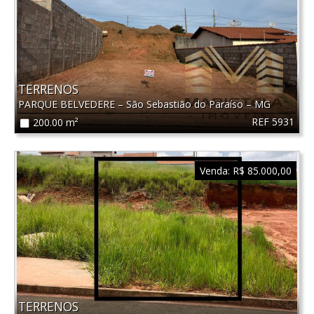
TERRENOS
PARQUE BELVEDERE
–
São Sebastião do Paraíso
–
MG
REF 5931
200.00 m²
Venda:
R$ 85.000,00
TERRENOS