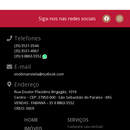
Siga-nos nas redes sociais
Telefones
(35) 3531-3544
(35) 3531-4967
(35) 9 8863-5552
WhatsApp
E-mail
imobmaristela@outlook.com
Endereço
Rua Doutor Placidino Brigagão, 1019
Centro – CEP: 37950-000 - São Sebastião do Paraíso - MG
VENDAS : FABIANA – 35 9 8863-5552
CRECI: 3659
HOME
SERVIÇOS
Cadastre seu Imóvel
IMÓVEIS