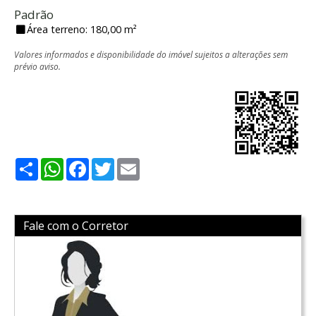
Padrão
Área terreno: 180,00 m²
Valores informados e disponibilidade do imóvel sujeitos a alterações sem
prévio aviso.
Share
WhatsApp
Facebook
Twitter
Email
Fale com o Corretor