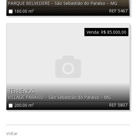
PARQUE BELVEDERE
–
São Sebastião do Paraíso
–
MG
REF 5467
160.00 m²
Venda:
R$ 85.000,00
TERRENOS
VILLAGE PARAÍSO
–
São Sebastião do Paraíso
–
MG
REF 5807
200.00 m²
Voltar