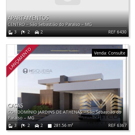
APARTAMENTOS
CENTRO
–
São Sebastião do Paraíso
–
MG
REF 6430
3
2
2
LANÇAMENTO
Venda:
Consulte
CASAS
CONDOMÍNIO JARDINS DE ATHENAS
–
São Sebastião do
Paraíso
–
MG
REF 6367
3
2
2
281.56 m²