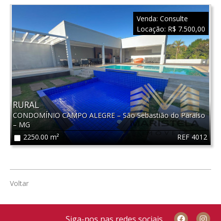
Venda:
Consulte
Locação:
R$ 7.500,00
RURAL
CONDOMÍNIO CAMPO ALEGRE
–
São Sebastião do Paraíso
–
MG
REF 4012
2250.00 m²
Voltar
Siga-nos nas redes sociais