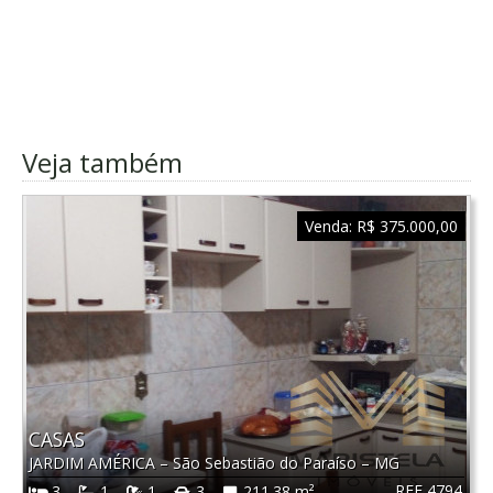
Veja também
Venda:
R$ 375.000,00
CASAS
JARDIM AMÉRICA
–
São Sebastião do Paraíso
–
MG
REF 4794
3
1
1
3
211.38 m²