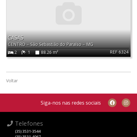
CASAS
CENTRO
–
São Sebastião do Paraíso
–
MG
REF 6324
2
1
88.26 m²
Voltar
Siga-nos nas redes sociais
Telefones
(35) 3531-3544
(35) 3531-4967