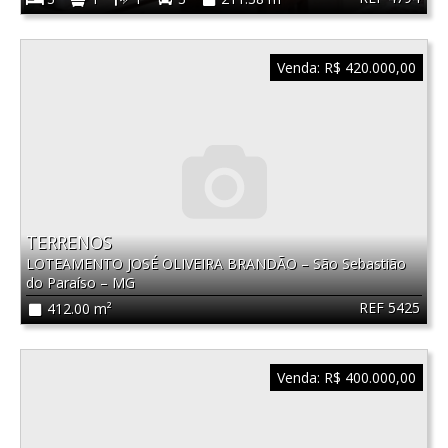
Venda:
R$ 420.000,00
TERRENOS
LOTEAMENTO JOSÉ OLIVEIRA BRANDÃO
–
São Sebastião
do Paraíso
–
MG
REF 5425
412.00 m²
Venda:
R$ 400.000,00