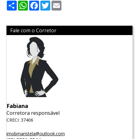
Share
WhatsApp
Facebook
Twitter
Email
Fale com o Corretor
Fabiana
Corretora responsável
CRECI: 37406
imobmaristela@outlook.com