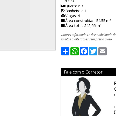
Térrea
Quartos: 3
Banheiros: 1
Vagas: 4
Área construída: 154.55 m²
Área total: 545,66 m²
Valores informados e disponibilidade d
sujeitos a alterações sem prévio aviso.
Share
WhatsApp
Facebook
Twitter
Emai
Fale com o Corretor
C
i