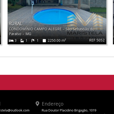
RURAL
CONDOMÍNIO CAMPO ALEGRE
–
São Sebastião do
Paraíso
–
MG
REF 5052
3
1
1
2250.00 m²
l
Endereço
stela@outlook.com
Rua Doutor Placidino Brigagão, 1019