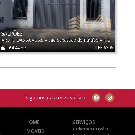
GALPÕES
JARDIM DAS ACACIAS
–
São Sebastião do Paraíso
–
MG
REF 6306
164.44 m²
Siga-nos nas redes sociais
HOME
SERVIÇOS
Cadastre seu Imóvel
IMÓVEIS