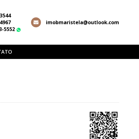
-3544
-4967
imobmaristela@outlook.com
63-5552
WhatsApp
TATO