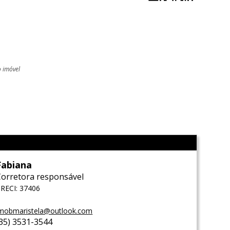
o imóvel
l
Fabiana
Corretora responsável
RECI: 37406
mobmaristela@outlook.com
(35) 3531-3544