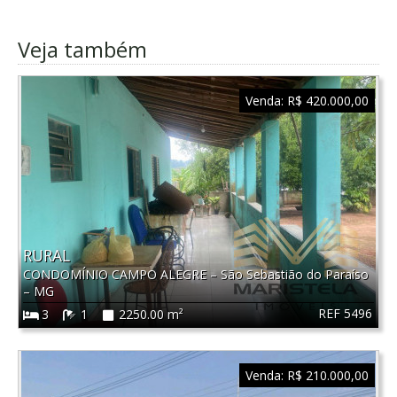
Veja também
Venda:
R$ 420.000,00
RURAL
CONDOMÍNIO CAMPO ALEGRE
–
São Sebastião do Paraíso
–
MG
REF 5496
3
1
2250.00 m²
Venda:
R$ 210.000,00