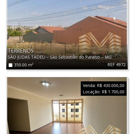
TERRENOS
SÃO JUDAS TADEU
–
São Sebastião do Paraíso
–
MG
REF 4972
350.00 m²
Venda:
R$ 430.000,00
Locação:
R$ 1.700,00