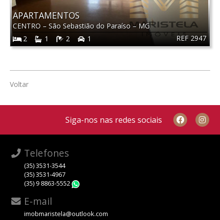
APARTAMENTOS
CENTRO
–
São Sebastião do Paraíso
–
MG
REF 2947
2
1
2
1
Voltar
Siga-nos nas redes sociais
Telefones
(35) 3531-3544
(35) 3531-4967
(35) 9 8863-5552
WhatsApp
E-mail
imobmaristela@outlook.com