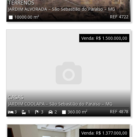
TERRENOS
JARDIM ALVORADA
–
São Sebastião do Paraíso
–
MG
REF 4722
10000.00 m²
Venda:
R$ 1.500.000,00
CASAS
JARDIM COOLAPA
–
São Sebastião do Paraíso
–
MG
REF 4878
3
1
3
2
360.00 m²
Venda:
R$ 1.377.000,00