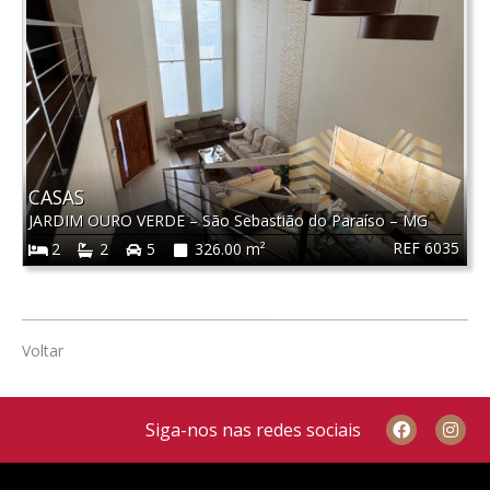
CASAS
JARDIM OURO VERDE
–
São Sebastião do Paraíso
–
MG
REF 6035
2
2
5
326.00 m²
Voltar
Siga-nos nas redes sociais