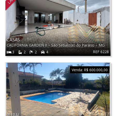
CASAS
CALIFÓRNIA GARDEN II
–
São Sebastião do Paraíso
–
MG
REF 6228
3
2
2
4
Venda:
R$ 600.000,00
RURAL