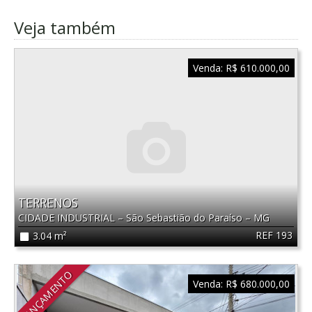
Veja também
Venda:
R$ 610.000,00
TERRENOS
CIDADE INDUSTRIAL
–
São Sebastião do Paraíso
–
MG
REF 193
3.04 m²
LANÇAMENTO
Venda:
R$ 680.000,00