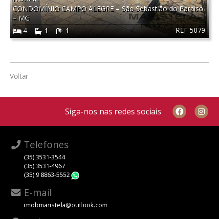
CONDOMÍNIO CAMPO ALEGRE
–
São Sebastião do Paraíso
–
MG
REF 5079
4
1
1
Voltar
Siga-nos nas redes sociais
Telefones
(35) 3531-3544
(35) 3531-4967
(35) 9 8863-5552
WhatsApp
E-mail
imobmaristela@outlook.com