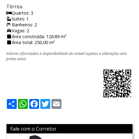
Térrea
Quartos: 3
Suítes: 1
Banheiros: 2
Vagas: 2
Área construída: 126.89 m²
Área total: 250,00 m²
Valores informados e disponibilidade do imóvel sujeitos a alterações sem
prévio aviso.
Share
WhatsApp
Facebook
Twitter
Email
Fale com o Corretor