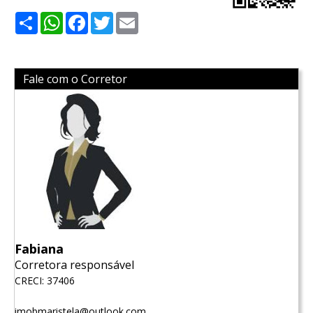
Share
WhatsApp
Facebook
Twitter
Email
Fale com o Corretor
Fabiana
Corretora responsável
CRECI: 37406
imobmaristela@outlook.com