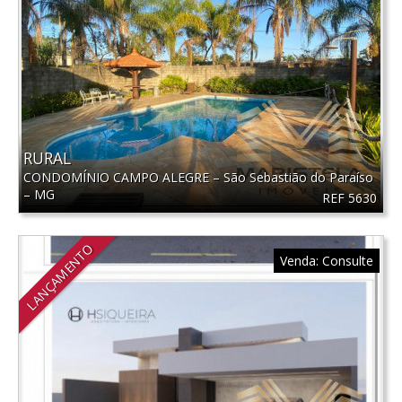
RURAL
CONDOMÍNIO CAMPO ALEGRE
–
São Sebastião do Paraíso
–
MG
REF 5630
LANÇAMENTO
Venda:
Consulte