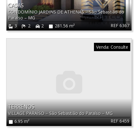
CASAS
CONDOMÍNIO JARDINS DE ATHENAS
–
São Sebastião do
Paraíso
–
MG
REF 6367
3
2
2
281.56 m²
Venda:
Consulte
TERRENOS
VILLAGE PARAÍSO
–
São Sebastião do Paraíso
–
MG
REF 6459
6.95 m²