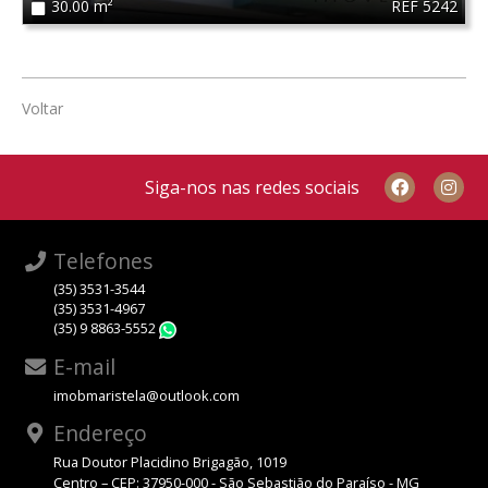
REF 5242
30.00 m²
Voltar
Siga-nos nas redes sociais
Telefones
(35) 3531-3544
(35) 3531-4967
(35) 9 8863-5552
WhatsApp
E-mail
imobmaristela@outlook.com
Endereço
Rua Doutor Placidino Brigagão, 1019
Centro – CEP: 37950-000 - São Sebastião do Paraíso - MG