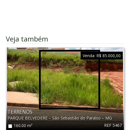
Veja também
Venda:
R$ 85.000,00
TERRENOS
PARQUE BELVEDERE
–
São Sebastião do Paraíso
–
MG
REF 5467
160.00 m²