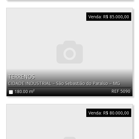
Venda:
R$ 85.000,00
TERRENOS
CIDADE INDUSTRIAL
–
São Sebastião do Paraíso
–
MG
REF 5090
180.00 m²
Venda:
R$ 80.000,00