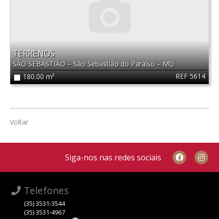
TERRENOS
SÃO SEBASTIÃO
–
São Sebastião do Paraíso
–
MG
REF 5614
180.00 m²
Voltar
Siga-nos nas redes sociais
Telefones
(35) 3531-3544
(35) 3531-4967