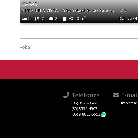
CASAS
ALTO BELA VISTA
–
São Sebastião do Paraíso
–
MG
REF 6374
3
2
2
90.00 m²
Voltar
Telefones
E-mai
(35) 3531-3544
imobmari
(35) 3531-4967
(35) 9 8863-5552
WhatsApp