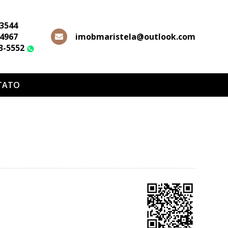
-3544
-4967
imobmaristela@outlook.com
63-5552
WhatsApp
TATO