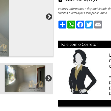
Valores informados e disponibilidade d
sujeitos a alterações sem prévio aviso.
Share
WhatsApp
Facebook
Twitter
Emai
Fale com o Corretor
C
*