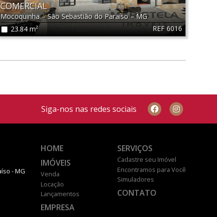
COMERCIAL
Mocoquinha
–
São Sebastião do Paraíso
–
MG
REF 6016
23.84 m²
Siga-nos nas redes sociais
HOME
SERVIÇOS
Cadastre seu Imóvel
IMÓVEIS
Encontramos para Você
aíso - MG
Venda
Simuladores
Locação
CONTATO
Lançamentos
EMPRESA