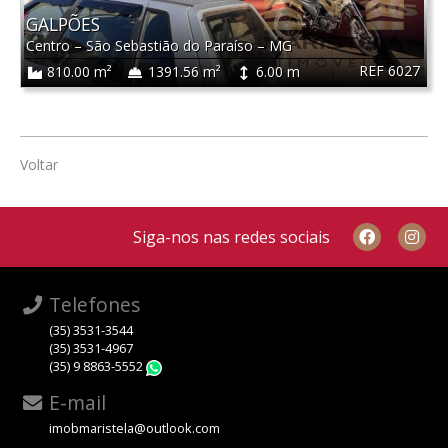
GALPÕES
Centro
–
São Sebastião do Paraíso
–
MG
REF 6027
810.00 m²
1391.56 m²
6.00 m
Voltar
Siga-nos nas redes sociais
Telefones
(35) 3531-3544
(35) 3531-4967
(35) 9 8863-5552
WhatsApp
E-mail
imobmaristela@outlook.com