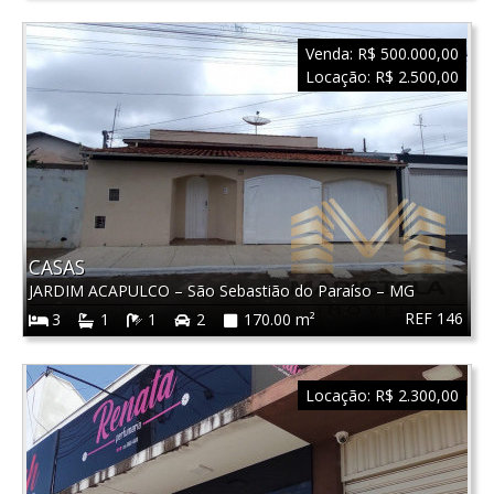
Venda:
R$ 500.000,00
Locação:
R$ 2.500,00
CASAS
JARDIM ACAPULCO
–
São Sebastião do Paraíso
–
MG
REF 146
3
1
1
2
170.00 m²
Locação:
R$ 2.300,00