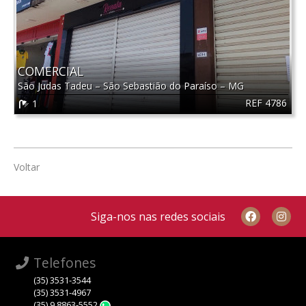
COMERCIAL
São Judas Tadeu
–
São Sebastião do Paraíso
–
MG
REF 4786
1
Voltar
Siga-nos nas redes sociais
Telefones
(35) 3531-3544
(35) 3531-4967
(35) 9 8863-5552