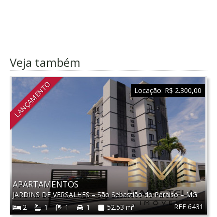
Veja também
LANÇAMENTO
Locação:
R$ 2.300,00
APARTAMENTOS
JARDINS DE VERSALHES
–
São Sebastião do Paraíso
–
MG
REF 6431
2
1
1
1
52.53 m²