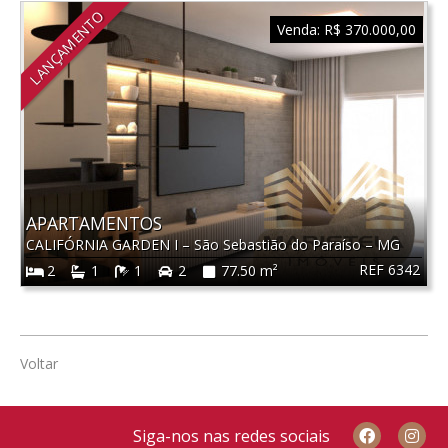
LANÇAMENTO
Venda:
R$ 370.000,00
APARTAMENTOS
CALIFÓRNIA GARDEN I
–
São Sebastião do Paraíso
–
MG
REF 6342
2
1
1
2
77.50 m²
Voltar
Siga-nos nas redes sociais