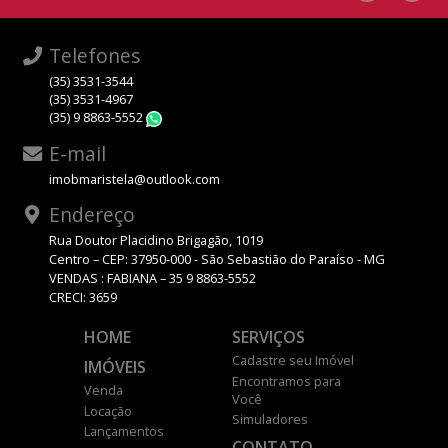
Telefones
(35) 3531-3544
(35) 3531-4967
(35) 9 8863-5552
WhatsApp
E-mail
imobmaristela@outlook.com
Endereço
Rua Doutor Placidino Brigagão, 1019
Centro – CEP: 37950-000 - São Sebastião do Paraíso - MG
VENDAS : FABIANA – 35 9 8863-5552
CRECI: 3659
HOME
SERVIÇOS
Cadastre seu Imóvel
IMÓVEIS
Encontramos para
Venda
Você
Locação
Simuladores
Lançamentos
CONTATO