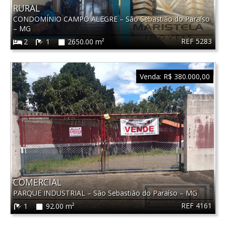
RURAL
CONDOMÍNIO CAMPO ALEGRE
–
São Sebastião do Paraíso
–
MG
REF 5283
2
1
2650.00 m²
Venda:
R$ 380.000,00
COMERCIAL
PARQUE INDUSTRIAL
–
São Sebastião do Paraíso
–
MG
REF 4161
1
92.00 m²