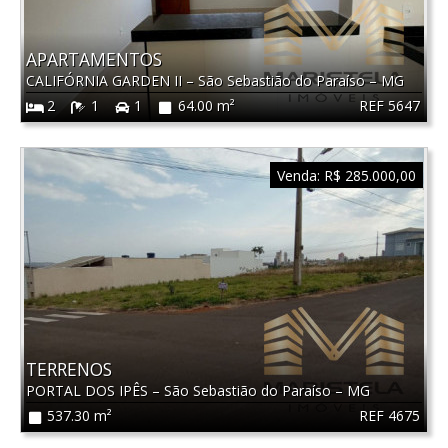
APARTAMENTOS
CALIFÓRNIA GARDEN II
–
São Sebastião do Paraíso
–
MG
REF 5647
2
1
1
64.00 m²
Venda:
R$ 285.000,00
TERRENOS
PORTAL DOS IPÊS
–
São Sebastião do Paraíso
–
MG
REF 4675
537.30 m²