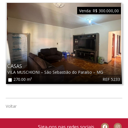
Venda:
R$ 300.000,00
CASAS
VILA MUSCHIONI
–
São Sebastião do Paraíso
–
MG
REF 5233
270.00 m²
Voltar
Siga-nos nas redes sociais