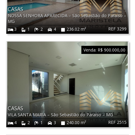
CASAS
NOSSA SENHORA APARECIDA
–
São Sebastião do Paraíso
–
MG
REF 3299
3
1
2
4
236.02 m²
Venda:
R$ 900.000,00
CASAS
VILA SANTA MARIA
–
São Sebastião do Paraíso
–
MG
REF 2515
4
2
1
3
240.00 m²