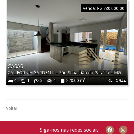
Venda:
R$ 780.000,00
CASAS
CALIFÓRNIA GARDEN II
–
São Sebastião do Paraíso
–
MG
REF 5422
4
1
3
4
220.00 m²
Voltar
Siga-nos nas redes sociais