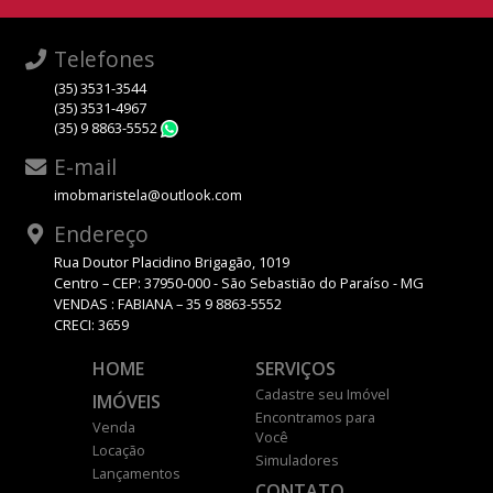
Telefones
(35) 3531-3544
(35) 3531-4967
(35) 9 8863-5552
WhatsApp
E-mail
imobmaristela@outlook.com
Endereço
Rua Doutor Placidino Brigagão, 1019
Centro – CEP: 37950-000 - São Sebastião do Paraíso - MG
VENDAS : FABIANA – 35 9 8863-5552
CRECI: 3659
HOME
SERVIÇOS
Cadastre seu Imóvel
IMÓVEIS
Encontramos para
Venda
Você
Locação
Simuladores
Lançamentos
CONTATO