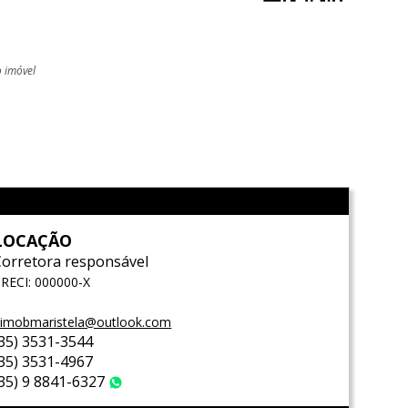
o imóvel
l
LOCAÇÃO
Corretora responsável
RECI: 000000-X
imobmaristela@outlook.com
(35) 3531-3544
(35) 3531-4967
(35) 9 8841-6327
WhatsApp