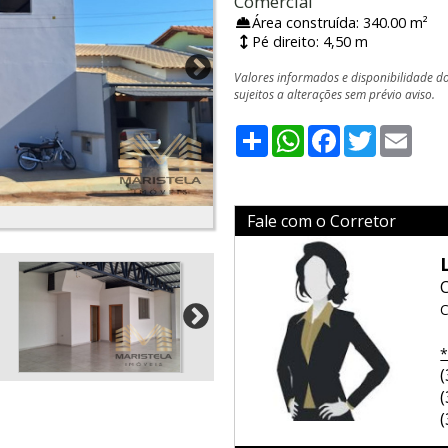
Comercial
Área construída: 340.00 m²
Pé direito: 4,50 m
Valores informados e disponibilidade d
sujeitos a alterações sem prévio aviso.
Share
WhatsApp
Facebook
Twitter
Emai
Fale com o Corretor
C
*