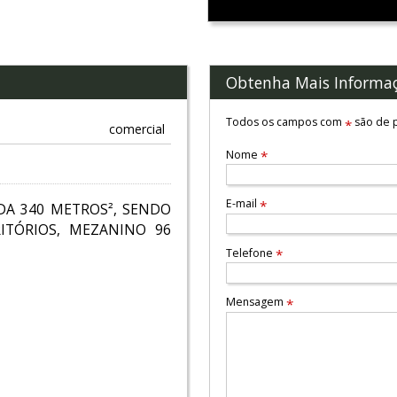
Obtenha Mais Informa
Todos os campos com
são de p
*
comercial
Nome
*
E-mail
*
DA 340 METROS², SENDO
RITÓRIOS, MEZANINO 96
Telefone
*
Mensagem
*