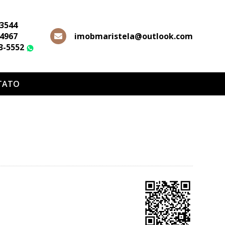
-3544
-4967
imobmaristela@outlook.com
63-5552
WhatsApp
TATO