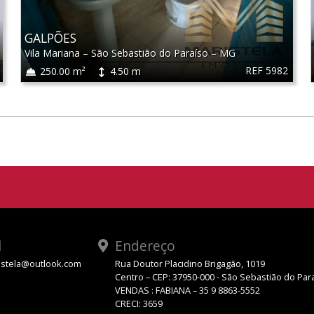
GALPÕES
Vila Mariana
–
São Sebastião do Paraíso
–
MG
REF 5982
250.00 m²
4.50 m
l
Endereço
stela@outlook.com
Rua Doutor Placidino Brigagão, 1019
Centro – CEP: 37950-000 - São Sebastião do Par
VENDAS : FABIANA – 35 9 8863-5552
CRECI: 3659