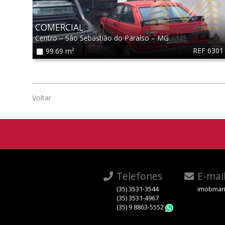
COMERCIAL
Centro
–
São Sebastião do Paraíso
–
MG
REF 6301
99.69 m²
Voltar
Telefones
E-mai
(35) 3531-3544
imobmari
(35) 3531-4967
(35) 9 8863-5552
WhatsApp