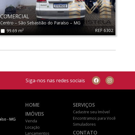
COMERCIAL
Centro
–
São Sebastião do Paraíso
–
MG
REF 6302
99.69 m²
Siga-nos nas redes sociais
HOME
SERVIÇOS
Cadastre seu Imóvel
IMÓVEIS
Encontramos para Você
aíso - MG
Venda
Simuladores
Locação
CONTATO
Lançamentos