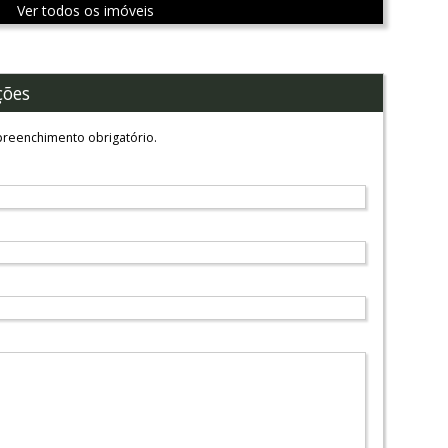
Ver todos os imóveis
ções
reenchimento obrigatório.