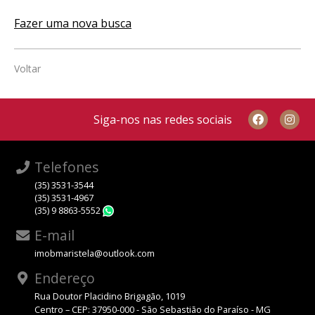
Fazer uma nova busca
Voltar
Siga-nos nas redes sociais
Telefones
(35) 3531-3544
(35) 3531-4967
(35) 9 8863-5552
WhatsApp
E-mail
imobmaristela@outlook.com
Endereço
Rua Doutor Placidino Brigagão, 1019
Centro – CEP: 37950-000 - São Sebastião do Paraíso - MG