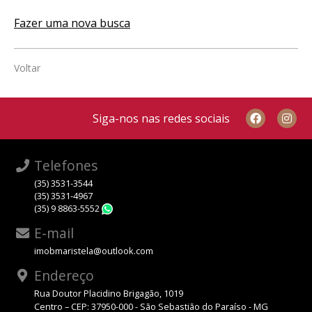
Fazer uma nova busca
Voltar
Siga-nos nas redes sociais
Telefones
(35) 3531-3544
(35) 3531-4967
(35) 9 8863-5552
WhatsApp
E-mail
imobmaristela@outlook.com
Endereço
Rua Doutor Placidino Brigagão, 1019
Centro – CEP: 37950-000 - São Sebastião do Paraíso - MG