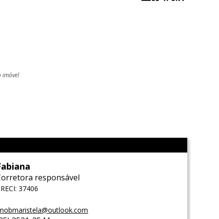
o imóvel
l
Fabiana
Corretora responsável
RECI: 37406
mobmaristela@outlook.com