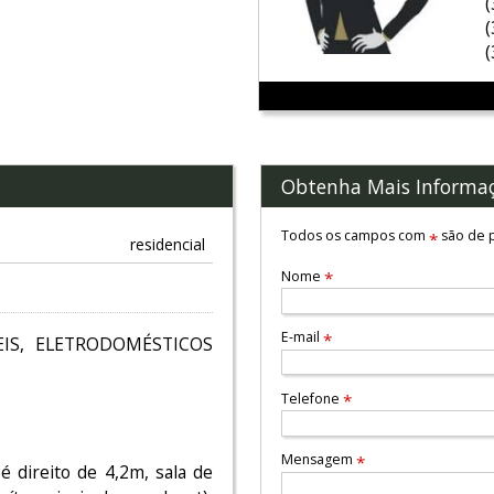
Obtenha Mais Informa
Todos os campos com
são de p
*
residencial
Nome
*
E-mail
*
IS, ELETRODOMÉSTICOS
Telefone
*
Mensagem
*
é direito de 4,2m, sala de