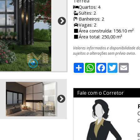
Térrea
Quartos: 4
Suítes: 2
Banheiros: 2
Vagas: 2
Área construída: 156.10 m²
Área total: 250,00 m²
Valores informados e disponibilidade d
sujeitos a alterações sem prévio aviso.
Share
WhatsApp
Facebook
Twitter
Emai
Fale com o Corretor
C
i