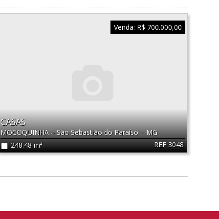
Venda:
R$ 700.000,00
CASAS
MOCOQUINHA
–
São Sebastião do Paraíso
–
MG
REF 3048
248.48 m²