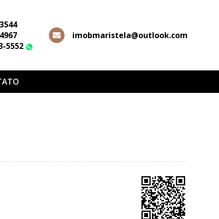
-3544
-4967
imobmaristela@outlook.com
63-5552
WhatsApp
TATO