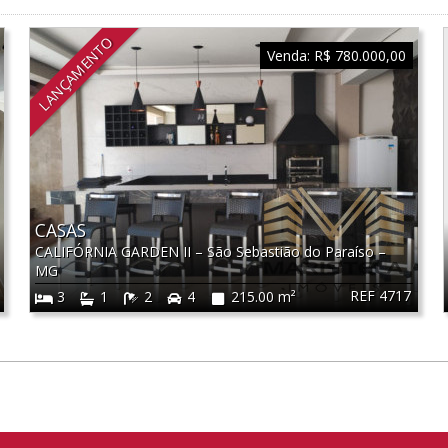
LANÇAMENTO
Venda:
R$ 780.000,00
CASAS
CALIFÓRNIA GARDEN II
–
São Sebastião do Paraíso
–
MG
REF 4717
3
1
2
4
215.00 m²